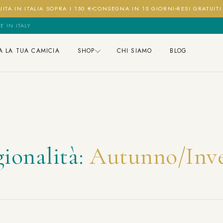
ITA IN ITALIA SOPRA I 150 €
CONSEGNA IN 15 GIORNI
RESI GRATUIT
E IN ITALY
A LA TUA CAMICIA
SHOP
CHI SIAMO
BLOG
gionalità:
Autunno/Inv