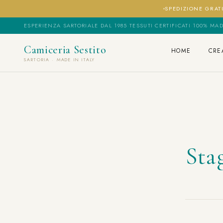
SPEDIZIONE GRATU
ESPERIENZA SARTORIALE DAL 1985
·
TESSUTI CERTIFICATI
·
100% MAD
Camiceria Sestito
HOME
CRE
SARTORIA · MADE IN ITALY
Sta