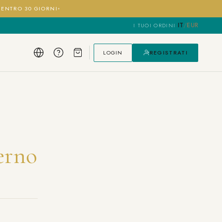
I ENTRO 30 GIORNI
IT
/
EUR
I TUOI ORDINI
·
LOGIN
REGISTRATI
erno