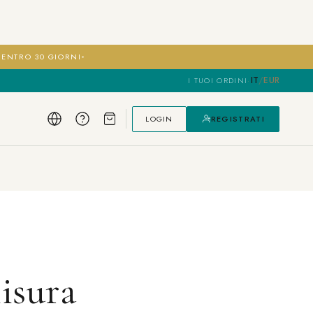
I ENTRO 30 GIORNI
IT
/
EUR
I TUOI ORDINI
·
LOGIN
REGISTRATI
isura