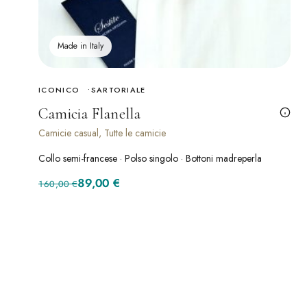
Made in Italy
ICONICO
SARTORIALE
Camicia Flanella
Camicie casual, Tutte le camicie
Collo semi-francese · Polso singolo · Bottoni madreperla
Il prezzo originale era: 160,00 €.
Il prezzo attuale è: 89,00 €.
89,00
€
160,00
€
SCONTO · -47%