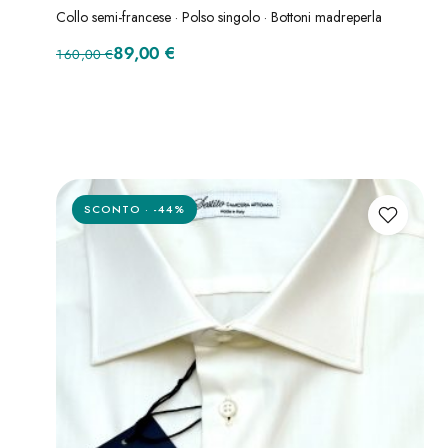
Collo semi-francese · Polso singolo · Bottoni madreperla
Il prezzo originale era: 160,00 €.
Il prezzo attuale è: 89,00 €.
89,00
€
160,00
€
SCONTO · -44%