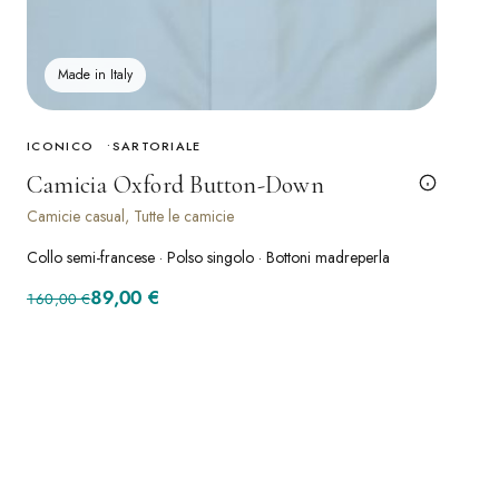
Made in Italy
ICONICO
SARTORIALE
Camicia Oxford Button-Down
Camicie casual, Tutte le camicie
Collo semi-francese · Polso singolo · Bottoni madreperla
Il prezzo originale era: 160,00 €.
Il prezzo attuale è: 89,00 €.
89,00
€
160,00
€
SCONTO · -47%