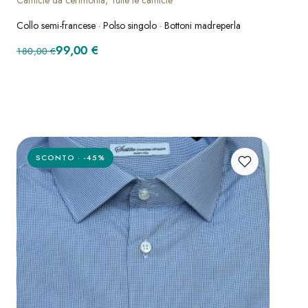
Collo semi-francese · Polso singolo · Bottoni madreperla
Il prezzo originale era: 180,00 €.
Il prezzo attuale è: 99,00 €.
99,00
€
180,00
€
SCONTO · -45%