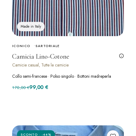
Made in Italy
ICONICO
SARTORIALE
Camicia Lino-Cotone
Camicie casual, Tutte le camicie
Collo semi-francese · Polso singolo · Bottoni madreperla
Il prezzo originale era: 170,00 €.
Il prezzo attuale è: 99,00 €.
99,00
€
170,00
€
SCONTO · -44%