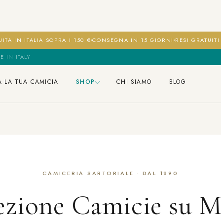
ITA IN ITALIA SOPRA I 150 €
CONSEGNA IN 15 GIORNI
RESI GRATUIT
E IN ITALY
A LA TUA CAMICIA
SHOP
CHI SIAMO
BLOG
CAMICERIA SARTORIALE · DAL 1890
ezione Camicie su M