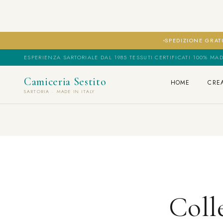
SPEDIZIONE GRATU
ESPERIENZA SARTORIALE DAL 1985
·
TESSUTI CERTIFICATI
·
100% MAD
Camiceria Sestito
HOME
CRE
SARTORIA · MADE IN ITALY
Coll