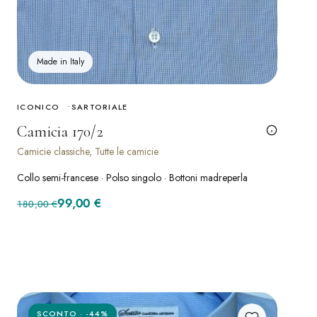
Made in Italy
ICONICO
SARTORIALE
Camicia 170/2
Camicie classiche, Tutte le camicie
Collo semi-francese · Polso singolo · Bottoni madreperla
Il prezzo originale era: 180,00 €.
Il prezzo attuale è: 99,00 €.
99,00
€
180,00
€
SCONTO · -44%