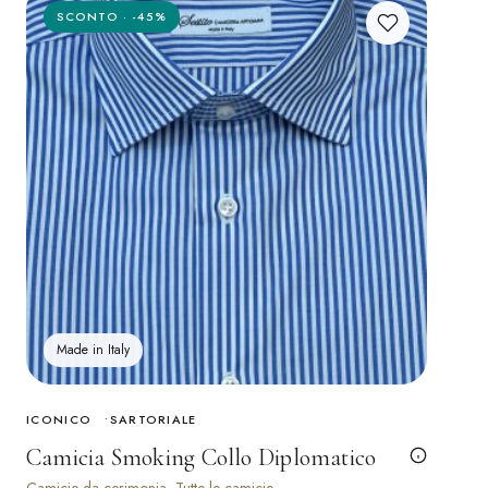
SCONTO · -45%
Made in Italy
ICONICO
SARTORIALE
Camicia Smoking Collo Diplomatico
Camicie da cerimonia, Tutte le camicie