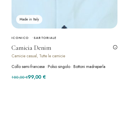
Made in Italy
ICONICO
SARTORIALE
Camicia Denim
Camicie casual, Tutte le camicie
Collo semi-francese · Polso singolo · Bottoni madreperla
Il prezzo originale era: 180,00 €.
Il prezzo attuale è: 99,00 €.
99,00
€
180,00
€
SCONTO · -42%