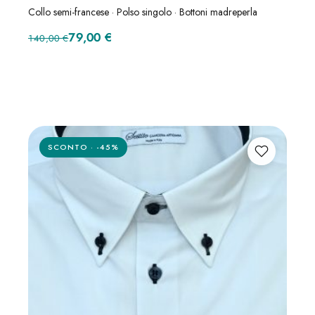
Collo semi-francese · Polso singolo · Bottoni madreperla
Il prezzo originale era: 140,00 €.
Il prezzo attuale è: 79,00 €.
79,00
€
140,00
€
SCONTO · -45%