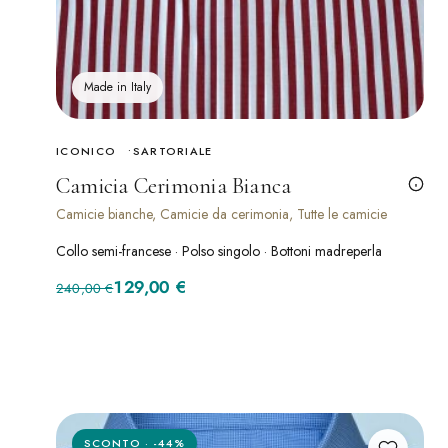
Made in Italy
ICONICO
SARTORIALE
Camicia Cerimonia Bianca
Camicie bianche, Camicie da cerimonia, Tutte le camicie
Collo semi-francese · Polso singolo · Bottoni madreperla
Il prezzo originale era: 240,00 €.
Il prezzo attuale è: 129,00 €.
129,00
€
240,00
€
SCONTO · -44%