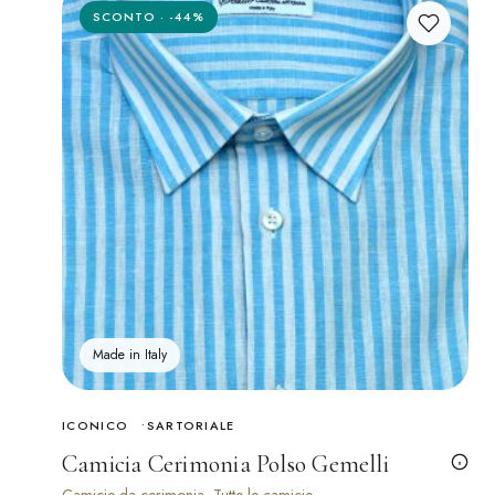
SCONTO · -44%
Made in Italy
ICONICO
SARTORIALE
Camicia Cerimonia Polso Gemelli
Camicie da cerimonia, Tutte le camicie