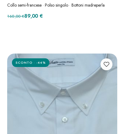
Collo semi-francese · Polso singolo · Bottoni madreperla
Il prezzo originale era: 160,00 €.
Il prezzo attuale è: 89,00 €.
89,00
€
160,00
€
SCONTO · -44%