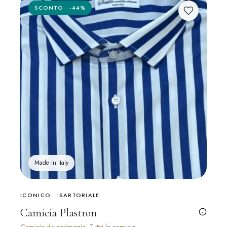
SCONTO · -44%
Made in Italy
ICONICO
SARTORIALE
Camicia Plastron
Camicie da cerimonia, Tutte le camicie