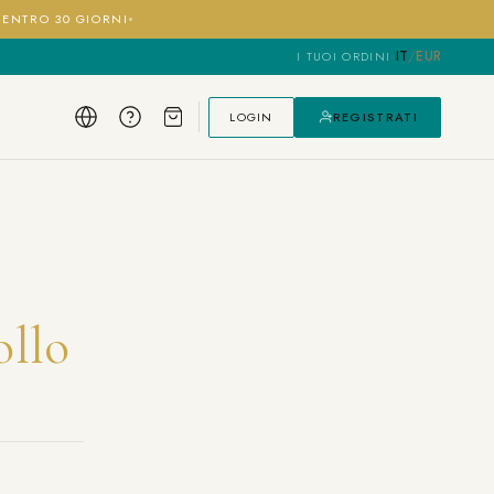
I ENTRO 30 GIORNI
IT
/
EUR
I TUOI ORDINI
·
LOGIN
REGISTRATI
ollo