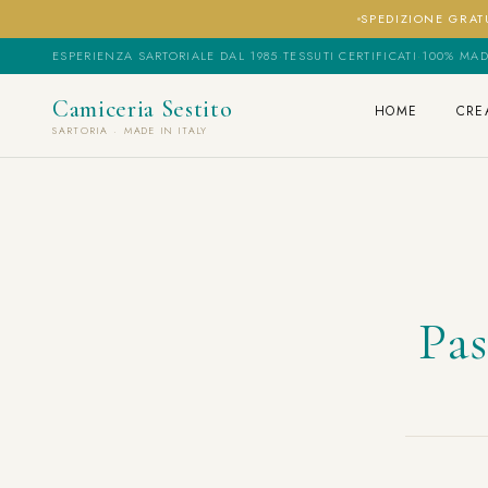
SPEDIZIONE GRATU
ESPERIENZA SARTORIALE DAL 1985
·
TESSUTI CERTIFICATI
·
100% MAD
Camiceria Sestito
HOME
CRE
SARTORIA · MADE IN ITALY
Pas