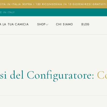
ITA IN ITALIA SOPRA I 150 €
CONSEGNA IN 15 GIORNI
RESI GRATUIT
E IN ITALY
A LA TUA CAMICIA
SHOP
CHI SIAMO
BLOG
si del Configuratore:
C