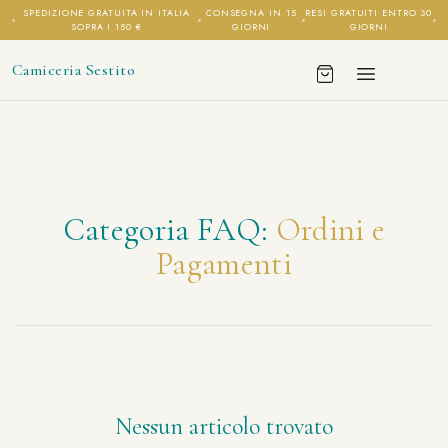
SPEDIZIONE GRATUITA IN ITALIA
CONSEGNA IN 15
RESI GRATUITI ENTRO 30
SOPRA I 150 €
GIORNI
GIORNI
Camiceria Sestito
Categoria FAQ:
Ordini e
Pagamenti
Nessun articolo trovato