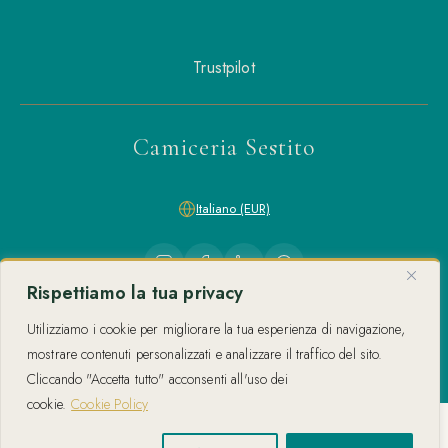
Trustpilot
Camiceria Sestito
Italiano (EUR)
Rispettiamo la tua privacy
Utilizziamo i cookie per migliorare la tua esperienza di navigazione,
Camiceria Sestito 2026 — P.IVA 03480770795
mostrare contenuti personalizzati e analizzare il traffico del sito.
Via della Repubblica 44, 88842 Cutro (KR) — Tel: 3284641378
Cliccando "Accetta tutto" acconsenti all'uso dei
cookie.
Cookie Policy