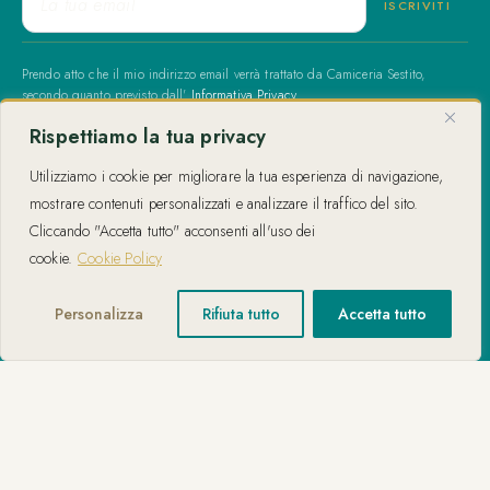
Prendo atto che il mio indirizzo email verrà trattato da Camiceria Sestito,
secondo quanto previsto dall'
Informativa Privacy
.
Rispettiamo la tua privacy
METTITI IN CONTATTO
Utilizziamo i cookie per migliorare la tua esperienza di navigazione,
Contatti
FAQ
mostrare contenuti personalizzati e analizzare il traffico del sito.
Cliccando "Accetta tutto" acconsenti all'uso dei
COMPANY
cookie.
Cookie Policy
I nostri Negozi
Lavora con noi
Personalizza
Rifiuta tutto
Accetta tutto
Camiceria Sestito
Artigianato Italiano
SERVIZI
Tutti i Servizi
Gift Cards
Resi e Cambi
Spedizioni