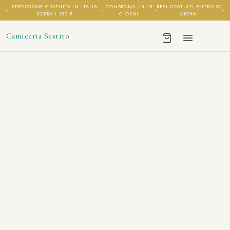
SPEDIZIONE GRATUITA IN ITALIA
CONSEGNA IN 15
RESI GRATUITI ENTRO 30
SOPRA I 150 €
GIORNI
GIORNI
Camiceria Sestito