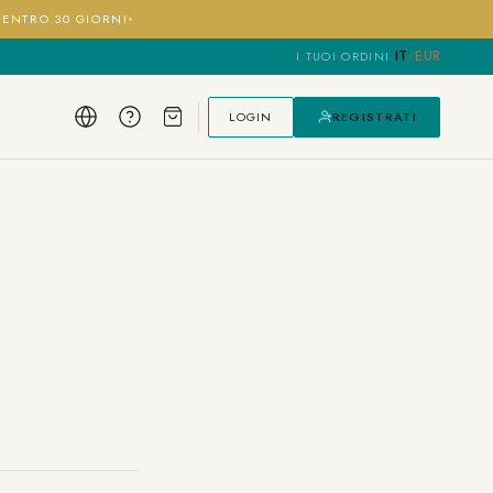
I ENTRO 30 GIORNI
IT
/
EUR
I TUOI ORDINI
·
LOGIN
REGISTRATI