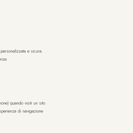
 personalizzata e sicura.
enze.
hone) quando visiti un sito
 esperienza di navigazione