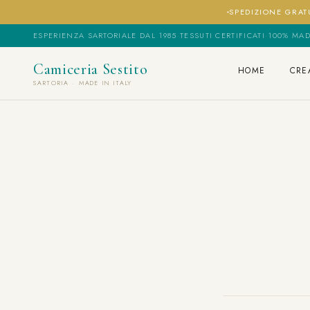
SPEDIZIONE GRATU
ESPERIENZA SARTORIALE DAL 1985
·
TESSUTI CERTIFICATI
·
100% MAD
Camiceria Sestito
HOME
CRE
SARTORIA · MADE IN ITALY