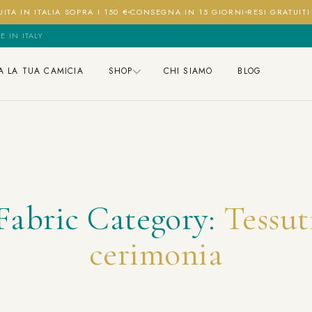
ITA IN ITALIA SOPRA I 150 €
CONSEGNA IN 15 GIORNI
RESI GRATUIT
E IN ITALY
A LA TUA CAMICIA
SHOP
CHI SIAMO
BLOG
Fabric Category:
Tessut
cerimonia