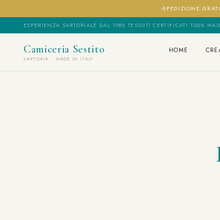
SPEDIZIONE GRATU
ESPERIENZA SARTORIALE DAL 1985
·
TESSUTI CERTIFICATI
·
100% MAD
Camiceria Sestito
HOME
CRE
SARTORIA · MADE IN ITALY