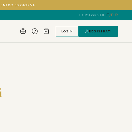
I ENTRO 30 GIORNI
IT
/
EUR
I TUOI ORDINI
·
LOGIN
REGISTRATI
i