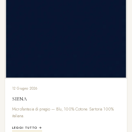
12 Giugno 2026
SIENA
Microfantasia di pregio — Blu, 100% Cotone. Sartoria 100%
italiana.
LEGGI TUTTO →