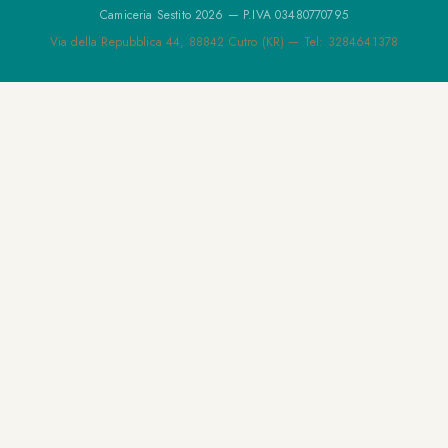
Camiceria Sestito 2026 — P.IVA 03480770795
Via della Repubblica 44, 88842 Cutro (KR) — Tel: 3284641378