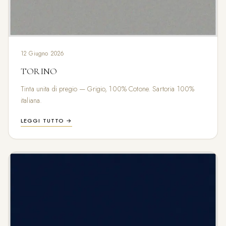
12 Giugno 2026
TORINO
Tinta unita di pregio — Grigio, 100% Cotone. Sartoria 100%
italiana.
LEGGI TUTTO →