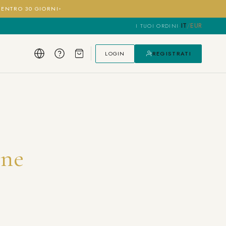
I ENTRO 30 GIORNI
IT
/
EUR
I TUOI ORDINI
·
LOGIN
REGISTRATI
one