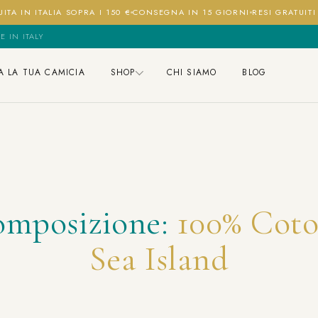
ITA IN ITALIA SOPRA I 150 €
CONSEGNA IN 15 GIORNI
RESI GRATUIT
E IN ITALY
A LA TUA CAMICIA
SHOP
CHI SIAMO
BLOG
mposizione:
100% Cot
Sea Island