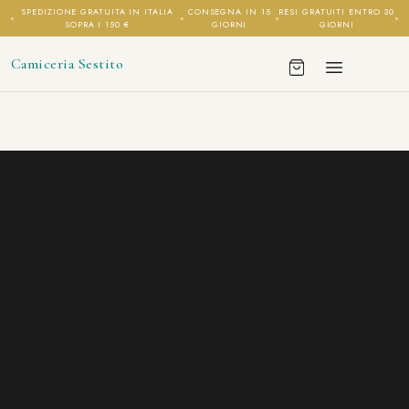
SPEDIZIONE GRATUITA IN ITALIA
CONSEGNA IN 15
RESI GRATUITI ENTRO 30
SOPRA I 150 €
GIORNI
GIORNI
Camiceria Sestito