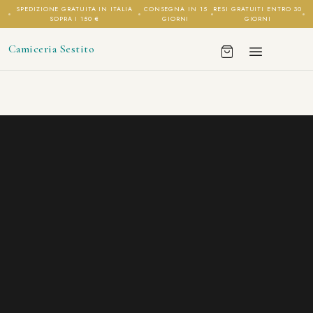
SPEDIZIONE GRATUITA IN ITALIA
CONSEGNA IN 15
RESI GRATUITI ENTRO 30
SOPRA I 150 €
GIORNI
GIORNI
Camiceria Sestito