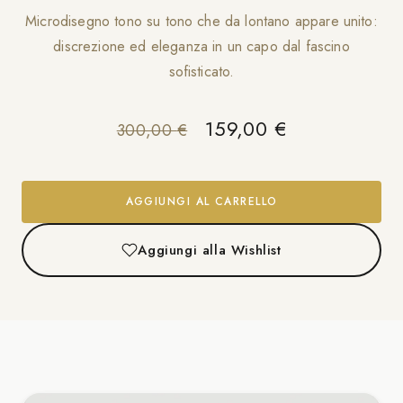
Microdisegno tono su tono che da lontano appare unito:
discrezione ed eleganza in un capo dal fascino
sofisticato.
Il prezzo originale er
Il prezzo att
159,00
€
300,00
€
AGGIUNGI AL CARRELLO
Aggiungi alla Wishlist