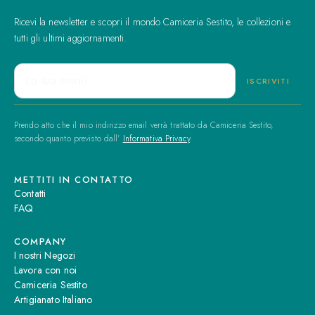
Ricevi la newsletter e scopri il mondo Camiceria Sestito, le collezioni e
tutti gli ultimi aggiornamenti.
Prendo atto che il mio indirizzo email verrà trattato da Camiceria Sestito,
secondo quanto previsto dall'
Informativa Privacy
.
METTITI IN CONTATTO
Contatti
FAQ
COMPANY
I nostri Negozi
Lavora con noi
Camiceria Sestito
Artigianato Italiano