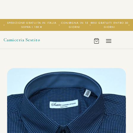
SPEDIZIONE GRATUITA IN ITALIA
CONSEGNA IN 15
RESI GRATUITI ENTRO 30
SOPRA I 150 €
GIORNI
GIORNI
Camiceria Sestito