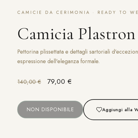
CAMICIE DA CERIMONIA · READY TO W
Camicia Plastron
Pettorina plissettata e dettagli sartoriali d'eccezio
espressione dell'eleganza formale.
Il prezzo originale era: 140,
Il prezzo attuale è: 7
79,00
€
140,00
€
NON DISPONIBILE
Aggiungi alla W