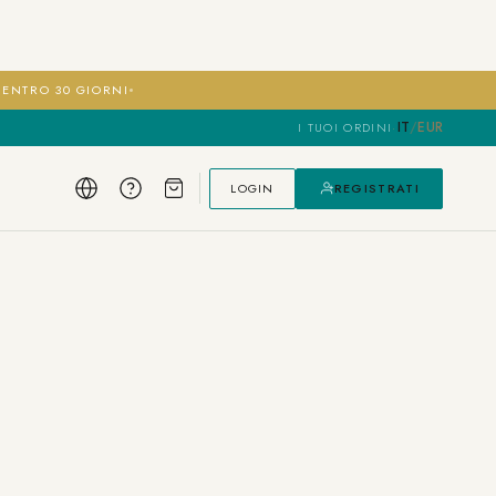
I ENTRO 30 GIORNI
IT
/
EUR
I TUOI ORDINI
·
LOGIN
REGISTRATI