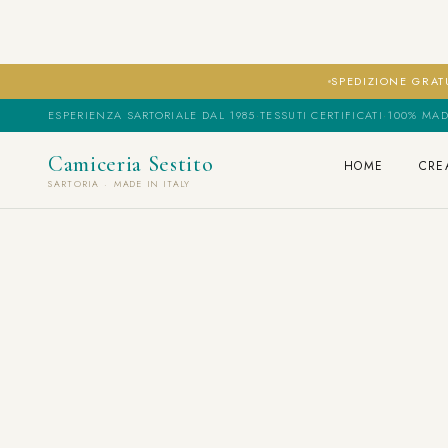
SPEDIZIONE GRATU
ESPERIENZA SARTORIALE DAL 1985
·
TESSUTI CERTIFICATI
·
100% MAD
Camiceria Sestito
HOME
CRE
SARTORIA · MADE IN ITALY