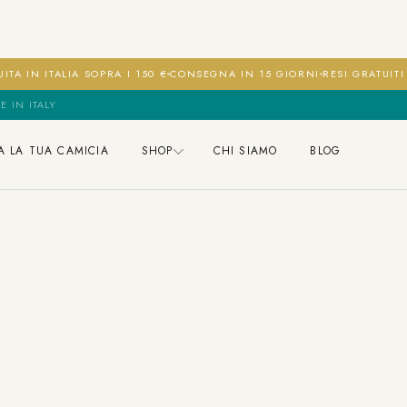
ITA IN ITALIA SOPRA I 150 €
CONSEGNA IN 15 GIORNI
RESI GRATUIT
E IN ITALY
A LA TUA CAMICIA
SHOP
CHI SIAMO
BLOG