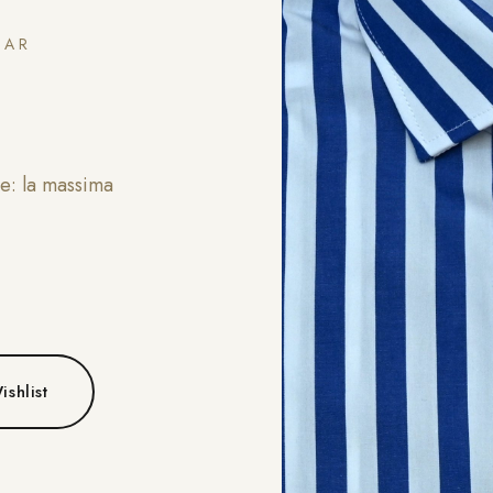
EAR
ne: la massima
00 €.
9,00 €.
ishlist