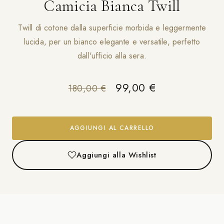
Camicia Bianca Twill
Twill di cotone dalla superficie morbida e leggermente
lucida, per un bianco elegante e versatile, perfetto
dall'ufficio alla sera.
Il prezzo originale e
Il prezzo attu
99,00
€
180,00
€
AGGIUNGI AL CARRELLO
Aggiungi alla Wishlist