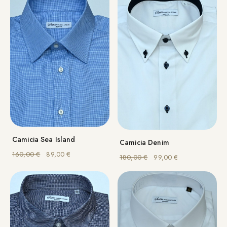
Camicia Sea Island
Camicia Denim
Il prezzo originale era: 160,00 €.
Il prezzo attuale è: 89,00 €.
160,00
€
89,00
€
Il prezzo originale era: 
Il prezzo attuale
180,00
€
99,00
€