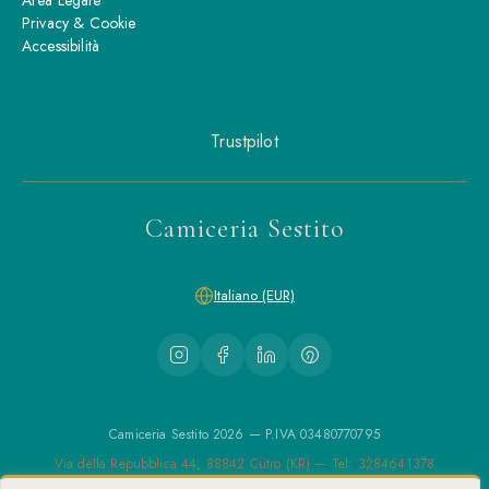
Area Legale
Privacy & Cookie
Accessibilità
Trustpilot
Camiceria Sestito
Italiano (EUR)
Camiceria Sestito 2026 — P.IVA 03480770795
Via della Repubblica 44, 88842 Cutro (KR) — Tel: 3284641378