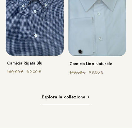
Camicia Rigata Blu
Camicia Lino Naturale
Il prezzo originale era: 160,00 €.
Il prezzo attuale è: 89,00 €.
Il prezzo originale era: 
Il prezzo attuale
160,00
€
89,00
€
170,00
€
99,00
€
Esplora la collezione