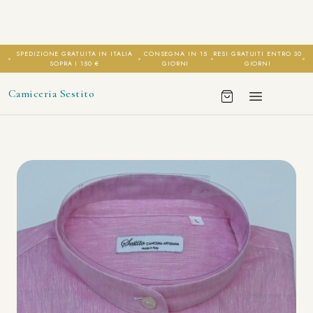
SPEDIZIONE GRATUITA IN ITALIA
CONSEGNA IN 15
RESI GRATUITI ENTRO 30
SOPRA I 150 €
GIORNI
GIORNI
Camiceria Sestito