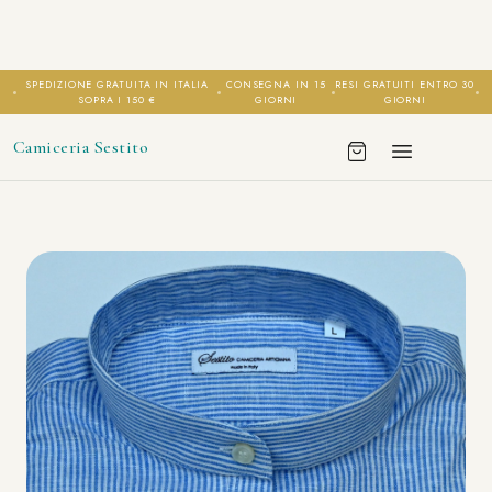
SPEDIZIONE GRATUITA IN ITALIA
CONSEGNA IN 15
RESI GRATUITI ENTRO 30
SOPRA I 150 €
GIORNI
GIORNI
Camiceria Sestito