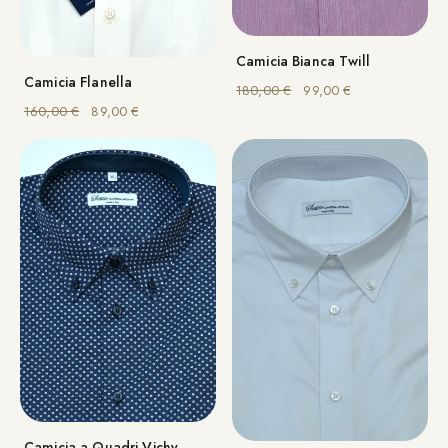
Camicia Bianca Twill
Camicia Flanella
Il prezzo originale era: 
Il prezzo attuale
180,00
€
99,00
€
Il prezzo originale era: 160,00 €.
Il prezzo attuale è: 89,00 €.
160,00
€
89,00
€
Camicia a Quadri Vichy