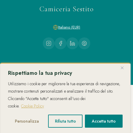
Camiceria Sestito
Italiano (EUR)
Camiceria Sestito 2026 — P.IVA 03480770795
Rispettiamo la tua privacy
Via della Repubblica 44, 88842 Cutro (KR) — Tel: 3284641378
Utilizziamo i cookie per migliorare la tua esperienza di navigazione,
mostrare contenuti personalizzati e analizzare il traffico del sito.
Cliccando "Accetta tutto" acconsenti all'uso dei
cookie.
Cookie Policy
Personalizza
Rifiuta tutto
Accetta tutto