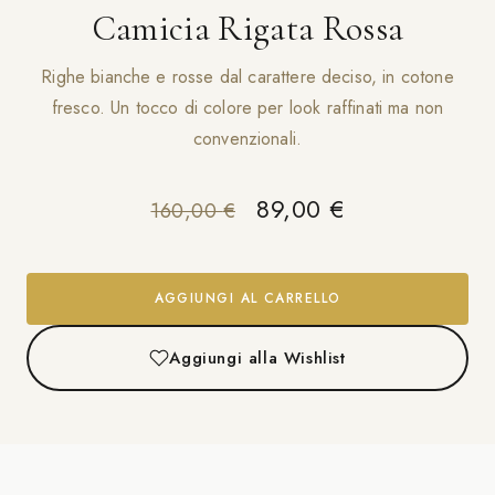
Camicia Rigata Rossa
Righe bianche e rosse dal carattere deciso, in cotone
fresco. Un tocco di colore per look raffinati ma non
convenzionali.
Il prezzo originale e
Il prezzo attu
89,00
€
160,00
€
AGGIUNGI AL CARRELLO
Aggiungi alla Wishlist