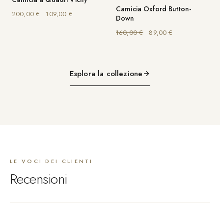
Camicia Oxford Button-
Il prezzo originale era: 200,00 €.
Il prezzo attuale è: 109,00 €.
200,00
€
109,00
€
Down
Il prezzo originale era: 
Il prezzo attuale
160,00
€
89,00
€
Esplora la collezione
LE VOCI DEI CLIENTI
Recensioni