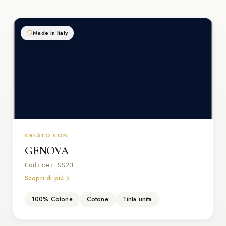
Made in Italy
CREATO CON
GENOVA
Codice: SS23
Scopri di più
100% Cotone
Cotone
Tinta unita