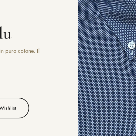
lu
n puro cotone. Il
00 €.
9,00 €.
Wishlist