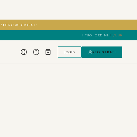
I ENTRO 30 GIORNI
IT
/
EUR
I TUOI ORDINI
·
LOGIN
REGISTRATI