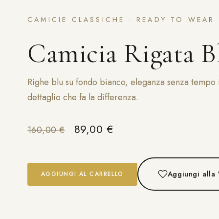
CAMICIE CLASSICHE · READY TO WEAR
Camicia Rigata B
Righe blu su fondo bianco, eleganza senza tempo i
dettaglio che fa la differenza.
Il prezzo originale era: 160,
Il prezzo attuale è: 8
89,00
€
160,00
€
Aggiungi alla 
AGGIUNGI AL CARRELLO