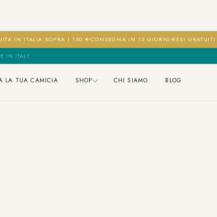
ITA IN ITALIA SOPRA I 150 €
CONSEGNA IN 15 GIORNI
RESI GRATUIT
E IN ITALY
A LA TUA CAMICIA
SHOP
CHI SIAMO
BLOG