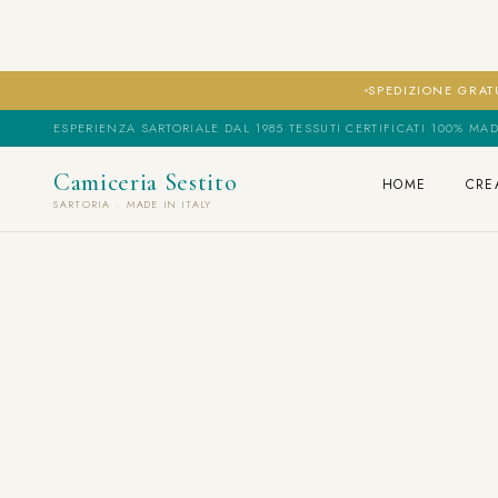
SPEDIZIONE GRATU
ESPERIENZA SARTORIALE DAL 1985
·
TESSUTI CERTIFICATI
·
100% MAD
Camiceria Sestito
HOME
CRE
SARTORIA · MADE IN ITALY