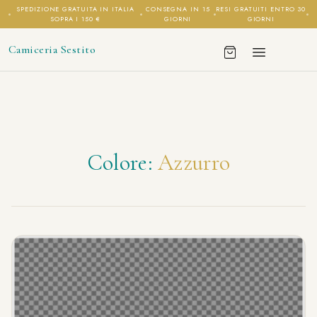
SPEDIZIONE GRATUITA IN ITALIA
CONSEGNA IN 15
RESI GRATUITI ENTRO 30
SOPRA I 150 €
GIORNI
GIORNI
Camiceria Sestito
Colore:
Azzurro