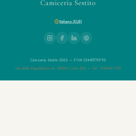
Camiceria Sestito
Italiano (EUR)
Camiceria Sestito 2026 — P.IVA 03480770795
Via della Repubblica 44, 88842 Cutro (KR) — Tel: 3284641378