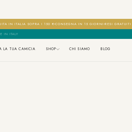
ITA IN ITALIA SOPRA I 150 €
CONSEGNA IN 15 GIORNI
RESI GRATUIT
E IN ITALY
A LA TUA CAMICIA
SHOP
CHI SIAMO
BLOG