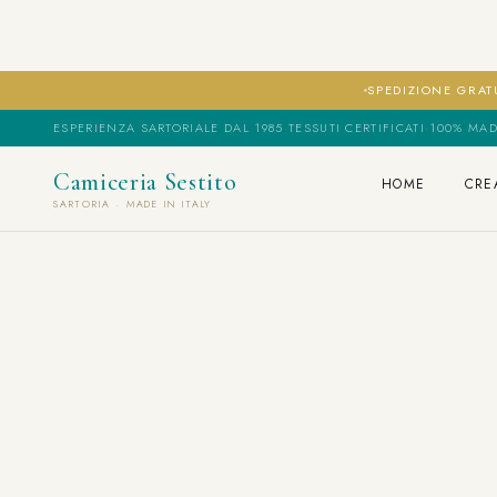
SPEDIZIONE GRATU
ESPERIENZA SARTORIALE DAL 1985
·
TESSUTI CERTIFICATI
·
100% MAD
Camiceria Sestito
HOME
CRE
SARTORIA · MADE IN ITALY