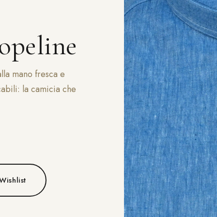
opeline
alla mano fresca e
abili: la camicia che
00 €.
9,00 €.
Wishlist