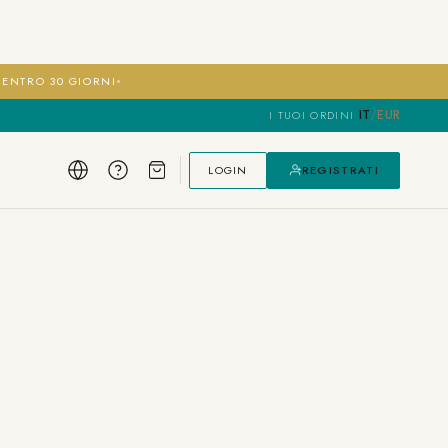
I ENTRO 30 GIORNI
IT
/
EUR
I TUOI ORDINI
·
LOGIN
REGISTRATI