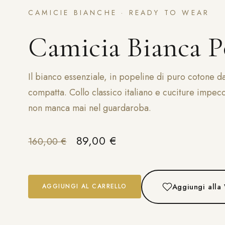
CAMICIE BIANCHE · READY TO WEAR
Camicia Bianca P
Il bianco essenziale, in popeline di puro cotone d
compatta. Collo classico italiano e cuciture impecc
non manca mai nel guardaroba.
Il prezzo originale era: 160,
Il prezzo attuale è: 8
89,00
€
160,00
€
Aggiungi alla 
AGGIUNGI AL CARRELLO