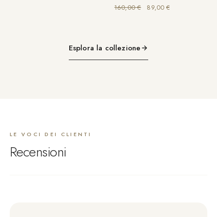
Il prezzo originale era: 
Il prezzo attuale
160,00
€
89,00
€
Esplora la collezione
LE VOCI DEI CLIENTI
Recensioni