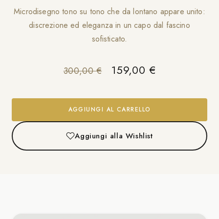
Microdisegno tono su tono che da lontano appare unito:
discrezione ed eleganza in un capo dal fascino
sofisticato.
Il prezzo originale er
Il prezzo att
159,00
€
300,00
€
AGGIUNGI AL CARRELLO
Aggiungi alla Wishlist