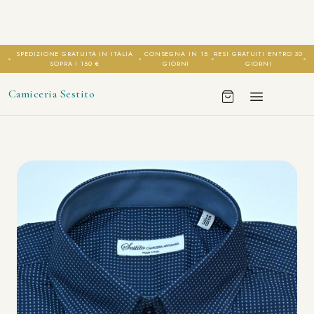
SPEDIZIONE GRATUITA IN ITALIA
CONSEGNA IN 15
RESI GRATUITI ENTRO 30
SOPRA I 150 €
GIORNI
GIORNI
Camiceria Sestito